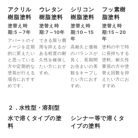
アクリル
ウレタン
シリコン
フッ素樹
樹脂塗料
樹脂塗料
樹脂塗料
脂塗料
塗替え時
塗替え時
塗替え時
塗替え時
期:5～7年
期:7～10年
期:10～15
期:15～20
年
年
アパートのイ
できる限り費
メージを定期
用を抑えるが
高耐久と価格
塗料の中で特
的に変えたい
ある程度の耐
のバランスが
に長持ちする
と思っている
久性を確保し
良く、長期間
塗料。耐久性
方や定期的な
たい方におす
お住まいの美
重視の方や塗
塗装が行える
すめ。
観をキープし
替え回数を抑
場合におすす
たい方におす
えたい方にお
めです。
すめ。
すすめ
２．水性型・溶剤型
水で溶くタイプの塗
シンナー等で溶くタ
料
イプの塗料