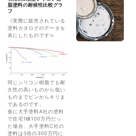
脂塗料の耐候性比較グラ
フ
《実際に販売されている
塗料カタログのデータを
表にしたものです≫
同じシリコン樹脂でも耐
久性の高いものから低い
ものまでピンからキリま
であるのです。
仮に大手塗料A社の塗料
で住宅1棟100万円だっ
た場合、大手塗料C社の
塗料は3倍の300万円に