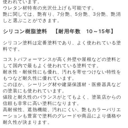
使われています。
ウレタン材特有の光沢仕上げも可能です。
艶に関しては、艶有り、7分艶、5分艶、3分艶、艶消
しと選ぶことができます。
シリコン樹脂塗料 【耐用年数 10～15年】
シリコン塗料は定番塗料であり、よく使われている塗
料です。
コストパフォーマンスが高く外壁や屋根などの塗料と
して国内で最もよく使われている塗料です。
耐水性・耐候性にも優れ、汚れを寄せつけない特性を
もつなど耐久性に優れています。
このほか、シーリング材や建築保護材・医療器具など
の塗装にも使われています。
値段と耐久性のバランスがとてもよく、塗装店からの
信頼も非常に高い塗料になります。
高耐候性、遮熱機能、汚れにくい、艶もカラーバリエ
ーションも豊富で塗料のグレードや商品により価格や
耐久性が決まります。