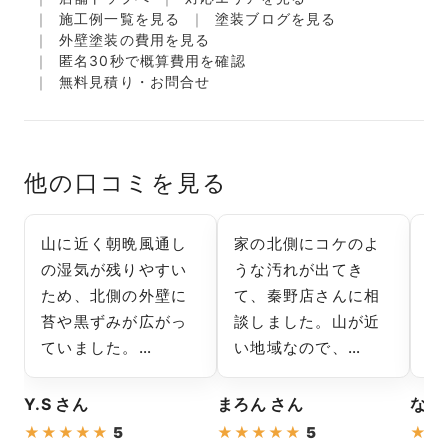
施工例一覧を見る
塗装ブログを見る
外壁塗装の費用を見る
匿名30秒で概算費用を確認
無料見積り・お問合せ
他の口コミを見る
山に近く朝晩風通し
家の北側にコケのよ
見
の湿気が残りやすい
うな汚れが出てき
他
ため、北側の外壁に
て、秦野店さんに相
て
苔や黒ずみが広がっ
談しました。山が近
い
ていました。…
い地域なので、…
た
Y.S さん
まろん さん
なつ
★
★
★
★
★
5
★
★
★
★
★
5
★
★