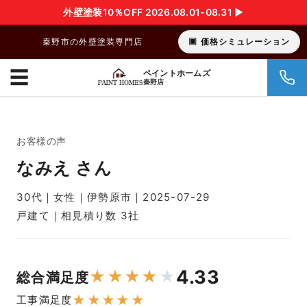
外壁塗装10％OFF 2026.08.01-08.31 ▶︎
秦野市の外壁塗装専門店
価格シミュレーション
☰
ペイントホームズ
秦野店
お客様の声
なみえ さん
30代｜女性｜伊勢原市｜2025-07-29
戸建て｜相見積り数 3社
4.33
★
★
★
★
★
総合満足度
★
★
★
★
★
工事満足度