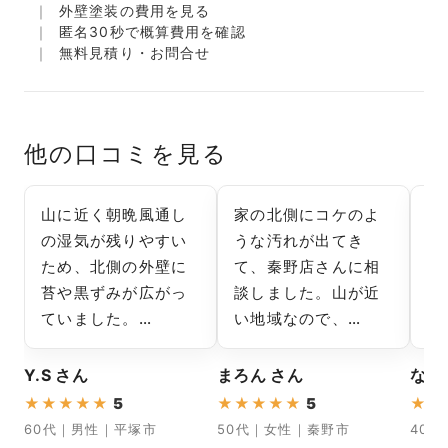
外壁塗装の費用を見る
匿名30秒で概算費用を確認
無料見積り・お問合せ
他の口コミを見る
山に近く朝晩風通し
家の北側にコケのよ
見
の湿気が残りやすい
うな汚れが出てき
他
ため、北側の外壁に
て、秦野店さんに相
て
苔や黒ずみが広がっ
談しました。山が近
い
ていました。…
い地域なので、…
た
Y.S さん
まろん さん
なつ
★
★
★
★
★
5
★
★
★
★
★
5
★
★
60代｜男性｜平塚市
50代｜女性｜秦野市
40