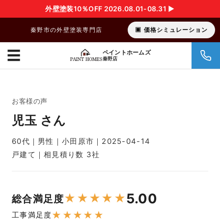
外壁塗装10％OFF 2026.08.01-08.31 ▶︎
秦野市の外壁塗装専門店
価格シミュレーション
☰
ペイントホームズ
秦野店
お客様の声
児玉 さん
60代｜男性｜小田原市｜2025-04-14
戸建て｜相見積り数 3社
5.00
★
★
★
★
★
総合満足度
★
★
★
★
★
工事満足度