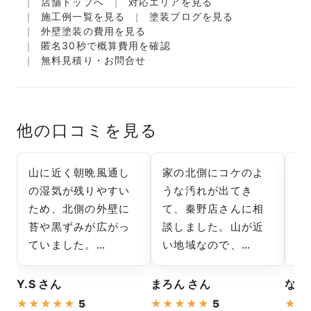
店舗トップへ
対応エリアを見る
施工例一覧を見る
塗装ブログを見る
外壁塗装の費用を見る
匿名30秒で概算費用を確認
無料見積り・お問合せ
他の口コミを見る
山に近く朝晩風通し
家の北側にコケのよ
見
の湿気が残りやすい
うな汚れが出てき
他
ため、北側の外壁に
て、秦野店さんに相
て
苔や黒ずみが広がっ
談しました。山が近
い
ていました。…
い地域なので、…
た
Y.S さん
まろん さん
なつ
★
★
★
★
★
5
★
★
★
★
★
5
★
★