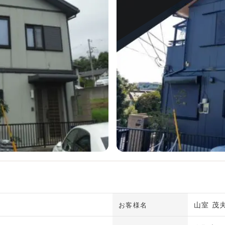
山室 茂
お客様名