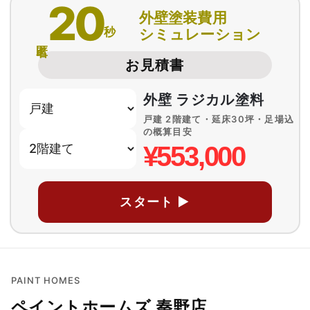
20
外壁塗装費用
秒
シミュレーション
匿名
お見積書
外壁 ラジカル塗料
戸建 2階建て・延床30坪・足場込
の概算目安
¥553,000
スタート ▶
PAINT HOMES
ペイントホームズ 秦野店