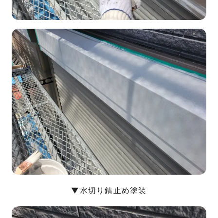
▼水切り錆止め塗装